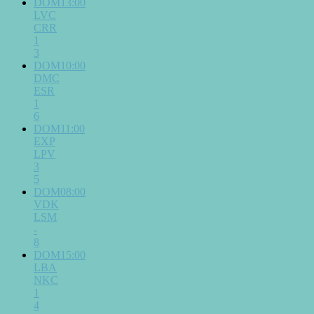
DOM13:00
LVC
CRR
1
3
DOM10:00
DMC
ESR
1
6
DOM11:00
EXP
LPV
3
5
DOM08:00
VDK
LSM
-
8
DOM15:00
LBA
NKC
1
4