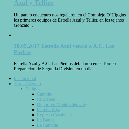
Azul y Tellier
Un parejo encuentro nos regalaron en el Complejo O’Higgins
los primeros equipos de Estrella Azul y Tellier, en los tejanos
Gonzalo...
30.05.2017 Estrella Azul venció a A.C. Las
Piedras
Estrella Azul y A.C. Las Piedras debutaron en el Torneo
Preparación de Segunda División en un día...
Institucional
Torneo Verano
Equipos
Campito
Cruz Real
Deportivo Montevideo City
Estrella Roja
Expreso Casablanca
La Banda
La Camada