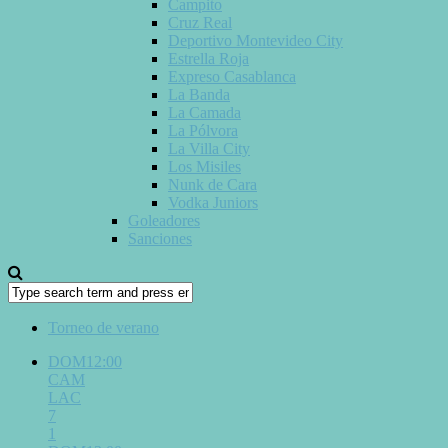
Campito
Cruz Real
Deportivo Montevideo City
Estrella Roja
Expreso Casablanca
La Banda
La Camada
La Pólvora
La Villa City
Los Misiles
Nunk de Cara
Vodka Juniors
Goleadores
Sanciones
Torneo de verano
DOM12:00
CAM
LAC
7
1