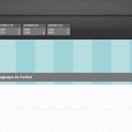
7 NIUPI Y LA
DOM11:00
DOM08:00
DOM15:00
EXP
3
VDK
-
LBA
1
LPV
5
LSM
8
NKC
4
D EMPATARON
NDO LA
ruguaya de Futbol
DA 2017.
 de campeonar el Torneo Clausura, empataron hoy domingo
a...