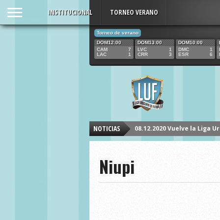
INSTITUCIONAL
TORNEO VERANO
03.12.201
Torneo de verano
DOM12:00
DOM13:00
DOM10:00
CAM
7
LVC
1
DMC
1
LAC
1
CRR
3
ESR
6
VOLUNTA
FINALIZA
08.12.2020 Vuelve la Liga U
TEMPORA
NOTICIAS
Niupi
Dos equipos que llegaban con chance
y con ese resultado Villa Nelly dependi