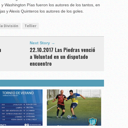
 y Washington Pías fueron los autores de los tantos, en
as y Alexis Quinteros los autores de los goles.
a División
Tellier
Next Story →
n
22.10.2017 Las Piedras venció
a Voluntad en un disputado
encuentro