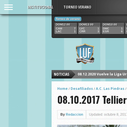
INSTITUCIONAL
TORNEO VERANO
Torneo de verano
DOM12:00
DOM13:00
DOM10:00
CAM
7
LVC
1
DMC
1
LAC
1
CRR
3
ESR
6
08.12.2020 Vuelve la Liga U
NOTICIAS
Home
Desafiliados
A.C. Las Piedras
/
/
08.10.2017 Tellie
By
Redaccion
Updated: octubre 8, 201