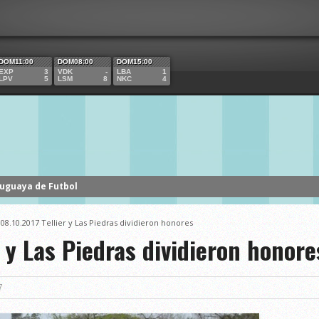
DOM11:00
DOM08:00
DOM15:00
EXP
3
VDK
-
LBA
1
LPV
5
LSM
8
NKC
4
ruguaya de Futbol
/
08.10.2017 Tellier y Las Piedras dividieron honores
r y Las Piedras dividieron honore
7