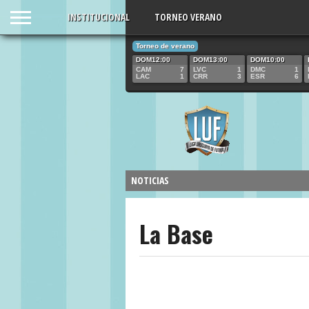
INSTITUCIONAL
TORNEO VERANO
25.02.20
Torneo de verano
DOM12:00
DOM13:00
DOM10:00
CAM
7
LVC
1
DMC
1
LAC
1
CRR
3
ESR
6
GOLEÓ A 
CONSOLID
PUNTA.
NOTICIAS
08.12.2020 Vuelve la Liga U
La Base
La Base a fuerza del buen fútbol, te
preparadas derrotó 5 –...