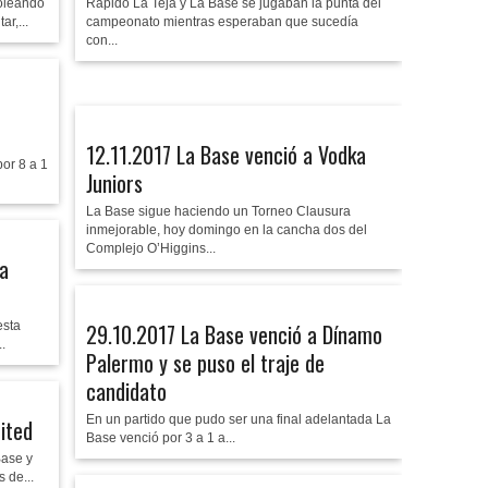
goleando
Rápido La Teja y La Base se jugaban la punta del
r,...
campeonato mientras esperaban que sucedía
con...
12.11.2017 La Base venció a Vodka
or 8 a 1
Juniors
La Base sigue haciendo un Torneo Clausura
inmejorable, hoy domingo en la cancha dos del
Complejo O’Higgins...
la
esta
29.10.2017 La Base venció a Dínamo
.
Palermo y se puso el traje de
candidato
En un partido que pudo ser una final adelantada La
ited
Base venció por 3 a 1 a...
Base y
 de...