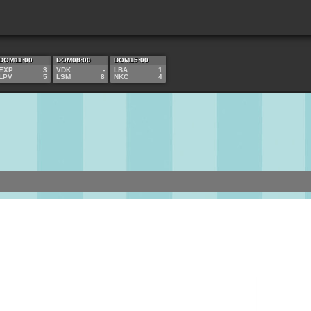
18 LA BASE
DOM11:00
DOM08:00
DOM15:00
EXP
3
VDK
-
LBA
1
LPV
5
LSM
8
NKC
4
EL ZORRO Y SE
A EN LA
ruguaya de Futbol
niendo a un Santiago Arce iluminado y apostando a jugadas