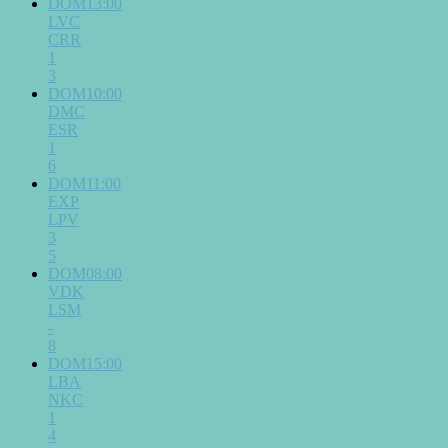
DOM13:00
LVC
CRR
1
3
DOM10:00
DMC
ESR
1
6
DOM11:00
EXP
LPV
3
5
DOM08:00
VDK
LSM
-
8
DOM15:00
LBA
NKC
1
4