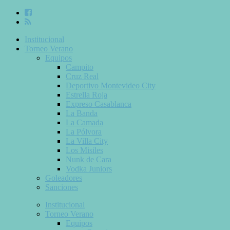
Institucional
Torneo Verano
Equipos
Campito
Cruz Real
Deportivo Montevideo City
Estrella Roja
Expreso Casablanca
La Banda
La Camada
La Pólvora
La Villa City
Los Misiles
Nunk de Cara
Vodka Juniors
Goleadores
Sanciones
Institucional
Torneo Verano
Equipos