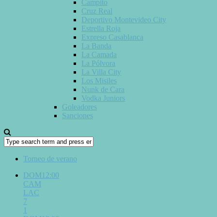
Campito
Cruz Real
Deportivo Montevideo City
Estrella Roja
Expreso Casablanca
La Banda
La Camada
La Pólvora
La Villa City
Los Misiles
Nunk de Cara
Vodka Juniors
Goleadores
Sanciones
Torneo de verano
DOM12:00
CAM
LAC
7
1