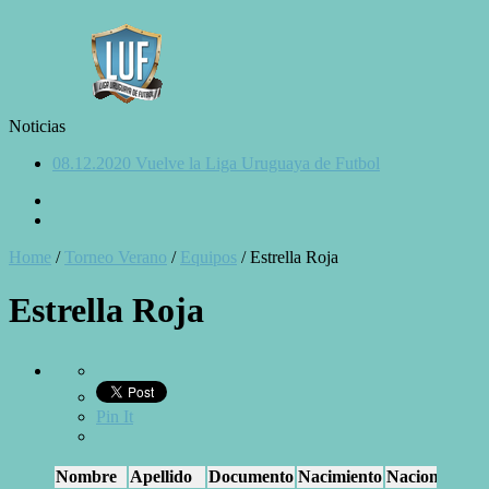
Noticias
08.12.2020 Vuelve la Liga Uruguaya de Futbol
Home
/
Torneo Verano
/
Equipos
/
Estrella Roja
Estrella Roja
Pin It
Nombre
Apellido
Documento
Nacimiento
Nacionalidad