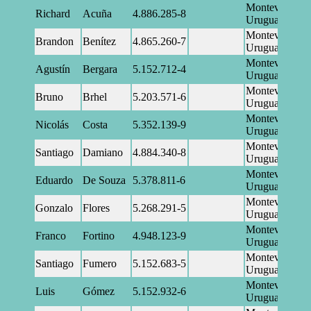
Montevideo,
Richard
Acuña
4.886.285-8
Uruguay
Montevideo,
Brandon
Benítez
4.865.260-7
Uruguay
Montevideo,
Agustín
Bergara
5.152.712-4
Uruguay
Montevideo,
Bruno
Brhel
5.203.571-6
Uruguay
Montevideo,
Nicolás
Costa
5.352.139-9
Uruguay
Montevideo,
Santiago
Damiano
4.884.340-8
Uruguay
Montevideo,
Eduardo
De Souza
5.378.811-6
Uruguay
Montevideo,
Gonzalo
Flores
5.268.291-5
Uruguay
Montevideo,
Franco
Fortino
4.948.123-9
Uruguay
Montevideo,
Santiago
Fumero
5.152.683-5
Uruguay
Montevideo,
Luis
Gómez
5.152.932-6
Uruguay