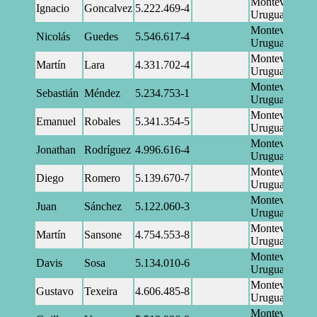
Montevideo,
Ignacio
Goncalvez
5.222.469-4
Uruguay
Montevideo,
Nicolás
Guedes
5.546.617-4
Uruguay
Montevideo,
Martín
Lara
4.331.702-4
Uruguay
Montevideo,
Sebastián
Méndez
5.234.753-1
Uruguay
Montevideo,
Emanuel
Robales
5.341.354-5
Uruguay
Montevideo,
Jonathan
Rodríguez
4.996.616-4
Uruguay
Montevideo,
Diego
Romero
5.139.670-7
Uruguay
Montevideo,
Juan
Sánchez
5.122.060-3
Uruguay
Montevideo,
Martín
Sansone
4.754.553-8
Uruguay
Montevideo,
Davis
Sosa
5.134.010-6
Uruguay
Montevideo,
Gustavo
Texeira
4.606.485-8
Uruguay
Montevideo,