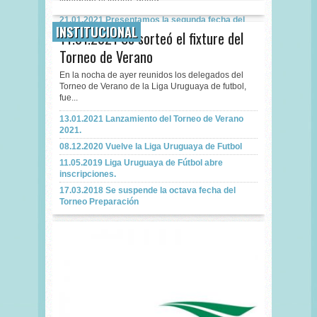
21.01.2021 Presentamos la segunda fecha del
INSTITUCIONAL
Torneo de Verano.
14.01.2021 Se sorteó el fixture del
17.03.2021 Los Misiles ganó con claridad a
Torneo de Verano
Vodka Juniors.
17.01.2021 Estrella Roja superó a Deportivo
En la nocha de ayer reunidos los delegados del
Montevideo City
Torneo de Verano de la Liga Uruguaya de futbol,
fue...
17.01.2021 El clásico fue negrigris.
17.01.2021 La Villa City venció a La Cruz Real
13.01.2021 Lanzamiento del Torneo de Verano
2021.
08.12.2020 Vuelve la Liga Uruguaya de Futbol
11.05.2019 Liga Uruguaya de Fútbol abre
inscripciones.
17.03.2018 Se suspende la octava fecha del
Torneo Preparación