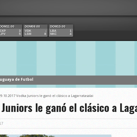
DOM11:00
DOM08:00
DOM15:00
EXP
3
VDK
-
LBA
1
LPV
5
LSM
8
NKC
4
ruguaya de Futbol
29.10.2017 Vodka Juniors le ganó el clásico a Lagarratasalai
Juniors le ganó el clásico a Lag
17