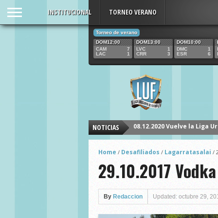
INSTITUCIONAL
TORNEO VERANO
Torneo de verano
DOM12:00
DOM13:00
DOM10:00
CAM
7
LVC
1
DMC
1
LAC
1
CRR
3
ESR
6
08.12.2020 Vuelve la Liga U
NOTICIAS
Home
Desafiliados
Lagarratasalai
/
/
/
29.10.2017 Vodka 
By
Redaccion
Updated: octubre 29, 20