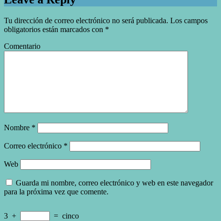
Tu dirección de correo electrónico no será publicada.
Los campos
obligatorios están marcados con
*
Comentario
Nombre
*
Correo electrónico
*
Web
Guarda mi nombre, correo electrónico y web en este navegador
para la próxima vez que comente.
3
+
=
cinco