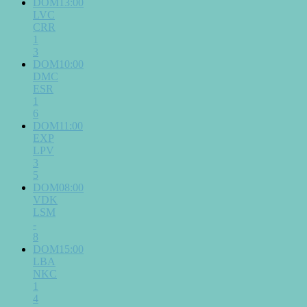
DOM13:00
LVC
CRR
1
3
DOM10:00
DMC
ESR
1
6
DOM11:00
EXP
LPV
3
5
DOM08:00
VDK
LSM
-
8
DOM15:00
LBA
NKC
1
4