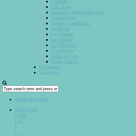
Campito
Cruz Real
Deportivo Montevideo City
Estrella Roja
Expreso Casablanca
La Banda
La Camada
La Pólvora
La Villa City
Los Misiles
Nunk de Cara
Vodka Juniors
Goleadores
Sanciones
Torneo de verano
DOM12:00
CAM
LAC
7
1