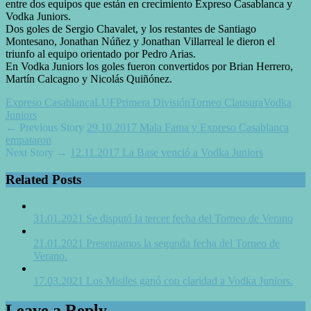
entre dos equipos que están en crecimiento Expreso Casablanca y
Vodka Juniors.
Dos goles de Sergio Chavalet, y los restantes de Santiago
Montesano, Jonathan Núñez y Jonathan Villarreal le dieron el
triunfo al equipo orientado por Pedro Arias.
En Vodka Juniors los goles fueron convertidos por Brian Herrero,
Martín Calcagno y Nicolás Quiñónez.
Expreso Casablanca
LUF
Primera División
Torneo Clausura
Vodka
Juniors
← Previous Story
29.10.2017 Mala Fama y Expreso Casablanca
empataron
Next Story →
12.11.2017 La Base venció a Vodka Juniors
Related Posts
31.01.2021 Se disputó la tercer fecha del Torneo de Verano
21.01.2021 Presentamos la segunda fecha del Torneo de
Verano.
17.03.2021 Los Misiles ganó con claridad a Vodka Juniors.
Leave a Reply