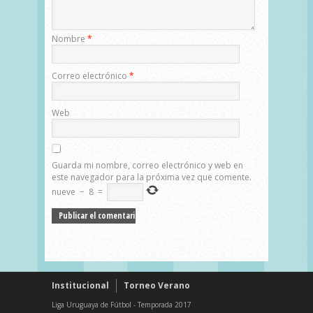
Nombre
*
Correo electrónico
*
Web
Guarda mi nombre, correo electrónico y web en
este navegador para la próxima vez que comente.
nueve
−
8
=
Institucional
Torneo Verano
Liga Uruguaya de Fútbol - Temporada 2017