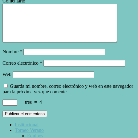
Comentario
Nombre
*
Correo electrónico
*
Web
Guarda mi nombre, correo electrónico y web en este navegador
para la próxima vez que comente.
−
tres
=
4
Institucional
Torneo Verano
Equipos