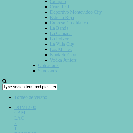
Campito
Cruz Real
Deportivo Montevideo City
Estrella Roja
Expreso Casablanca
La Banda
La Camada
La Pólvora
La Villa City
Los Misiles
Nunk de Cara
Vodka Juniors
Goleadores
Sanciones
Torneo de verano
DOM12:00
CAM
LAC
7
1