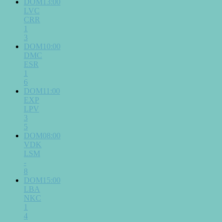
DOM13:00
LVC
CRR
1
3
DOM10:00
DMC
ESR
1
6
DOM11:00
EXP
LPV
3
5
DOM08:00
VDK
LSM
-
8
DOM15:00
LBA
NKC
1
4